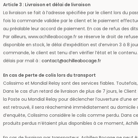
Article 3 : Livraison et délai de livraison
La livraison se fait à l’adresse spécifiée par le client lors d
fois la commande validée par le client et le paiement effec
au préalable leur accord de paiement. En cas de refus des d
Par ailleurs, www.achilleabocage.fr se réserve le droit de refu
disponible en stock, le délai d’expédition est d’environ 3 à 8 
commande, le client est tenu d’en vérifier l’état et le contenu
délais par mail à :
contact@achilleabocage.fr
En cas de perte de colis lors du transport
Colissimo et Mondial Relay sont des services fiables. Toutefois, 
Dans le cas d’un retard de livraison de plus de 7 jours, le Clie
la Poste ou Mondial Relay pour déclencher l’ouverture d’une en
est retrouvé, il sera réacheminé immédiatement au domicile du C
d’enquête, Colissimo considère le colis comme perdu. Dans cett
produits perdus n’étaient plus disponibles à ce moment, Achil
En cas de livraison par transporteur, Achillea Bocage ne peut ê