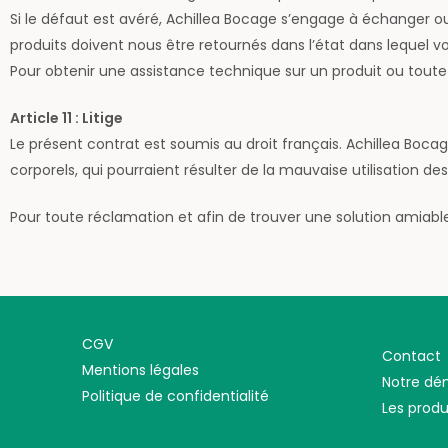
Si le défaut est avéré, Achillea Bocage s’engage à
échanger ou 
produits doivent nous être retournés dans l’état dans lequel vo
Pour obtenir une assistance technique sur un produit ou toute
Article 11 : Litige
Le présent contrat est soumis au droit français. Achillea Bo
corporels, qui pourraient résulter de la mauvaise utilisation d
Pour toute réclamation et afin de trouver une solution amiab
CGV
Contact
Mentions légales
Notre d
Politique de confidentialité
Les produ