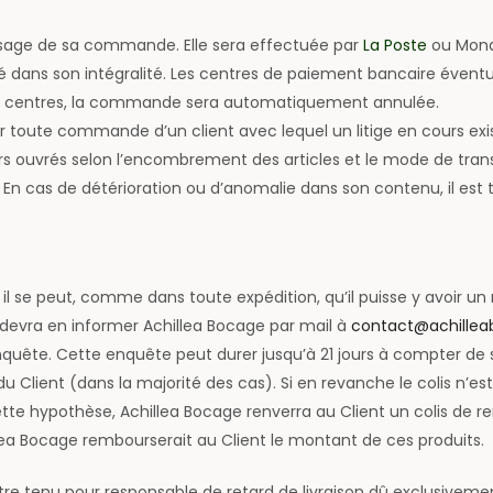
u passage de sa commande. Elle sera effectuée par
La Poste
ou Mondi
tué dans son intégralité. Les centres de paiement bancaire éve
its centres, la commande sera automatiquement annulée.
ser toute commande d’un client avec lequel un litige en cours exi
jours ouvrés selon l’encombrement des articles et le mode de trans
. En cas de détérioration ou d’anomalie dans son contenu, il est t
il se peut, comme dans toute expédition, qu’il puisse y avoir un r
nt devra en informer Achillea Bocage par mail à
contact@achillea
quête. Cette enquête peut durer jusqu’à 21 jours à compter de so
lient (dans la majorité des cas). Si en revanche le colis n’est p
e hypothèse, Achillea Bocage renverra au Client un colis de rem
lea Bocage rembourserait au Client le montant de ces produits.
tre tenu pour responsable de retard de livraison dû exclusivement