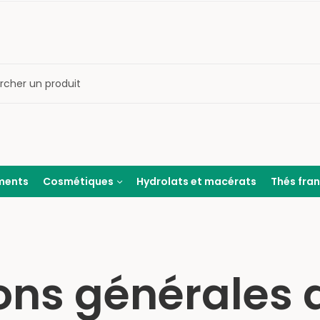
ments
Cosmétiques
Hydrolats et macérats
Thés fra
ons générales 