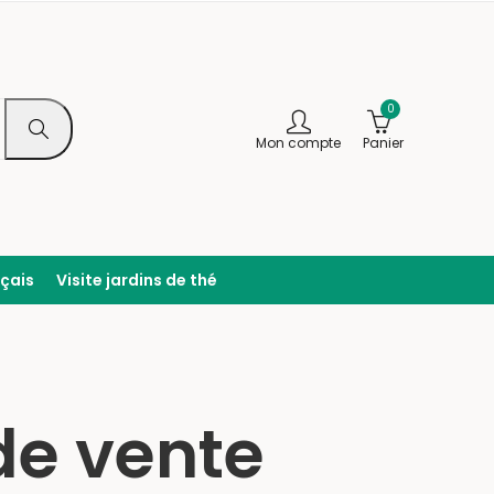
0
Mon compte
Panier
nçais
Visite jardins de thé
de vente