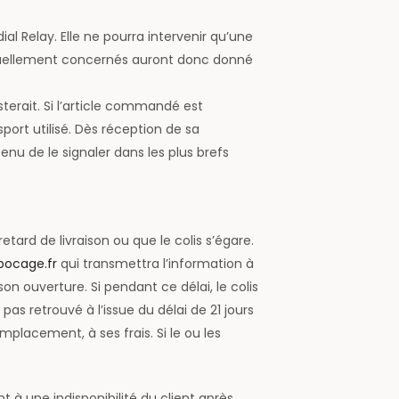
al Relay. Elle ne pourra intervenir qu’une
ntuellement concernés auront donc donné
sterait. Si l’article commandé est
port utilisé. Dès réception de sa
enu de le signaler dans les plus brefs
etard de livraison ou que le colis s’égare.
bocage.fr
qui transmettra l’information à
n ouverture. Si pendant ce délai, le colis
as retrouvé à l’issue du délai de 21 jours
placement, à ses frais. Si le ou les
 à une indisponibilité du client après