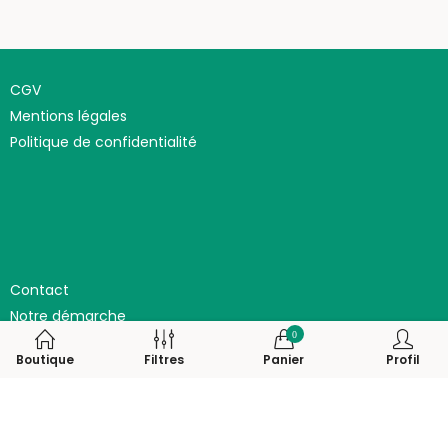
CGV
Mentions légales
Politique de confidentialité
Contact
Notre démarche
0
Les producteur.ice.s
Boutique
Filtres
Panier
Profil
© 2026 Achilleabocage.fr. Tous droits réservés.