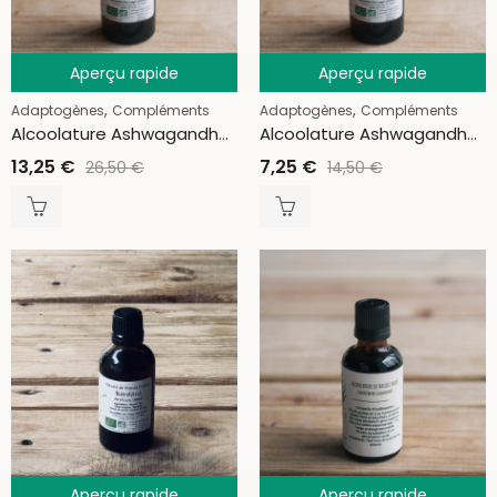
Aperçu rapide
Aperçu rapide
,
,
Adaptogènes
Compléments
Adaptogènes
Compléments
Alcoolature Ashwagandha 100ml
Alcoolature Ashwagandha 50ml
13,25
€
7,25
€
26,50
€
14,50
€
Aperçu rapide
Aperçu rapide