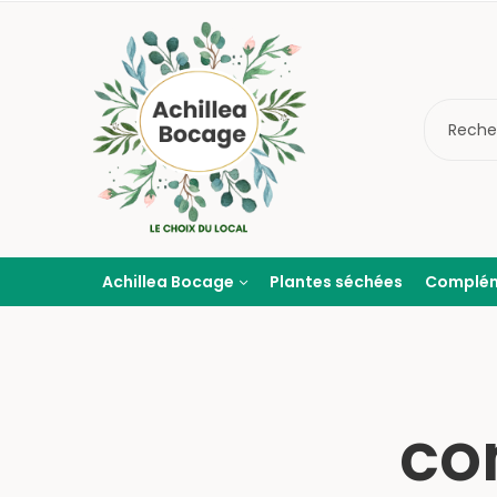
Achillea Bocage
Plantes séchées
Complé
co