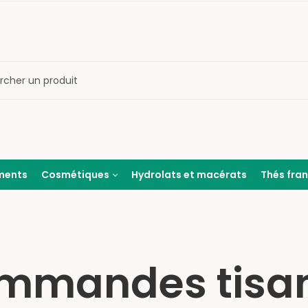
ments
Cosmétiques
Hydrolats et macérats
Thés fra
mmandes tisa