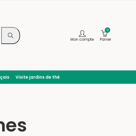
0
Mon compte
Panier
nçais
Visite jardins de thé
nes