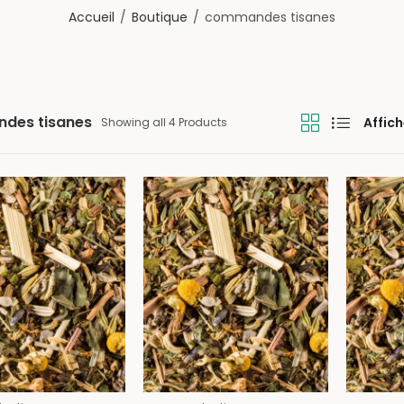
Accueil
Boutique
commandes tisanes
des tisanes
Affich
Showing all 4 Products