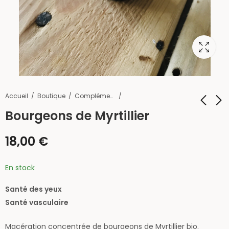
Accueil
Boutique
Compléments
Bourgeons de Myrtillier
Bourgeons de Prêle
Alcoolature Rhodiola
18,00
€
100ml
18,00
€
13,25
€
26,50
€
En stock
Santé des yeux
Santé vasculaire
Macération concentrée de bourgeons de Myrtillier bio.