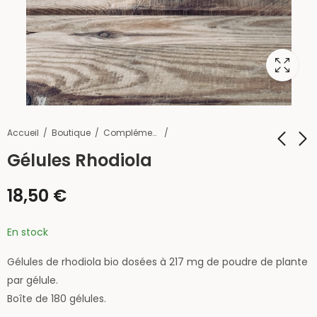
Accueil
Boutique
Compléments
Gélules Rhodiola
Gélules
Mer. 30 sept. 2026 à
18,50
€
Ashwagandha
10h - Visite des
jardins de thé
16,50
€
9,00
€
Macoïa à Fay-de-
En stock
Bretagne (et VENTE
Gélules de rhodiola bio dosées à 217 mg de poudre de plante
DE PLANTS)
par gélule.
Boîte de 180 gélules.