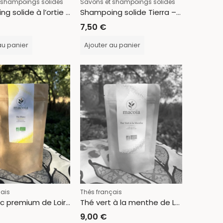
 shampoings solides
Savons et shampoings solides
Shampoing solide à l’ortie – Hierba – cheveux compliqués
Shampoing solide Tierra – cheveux normaux
7,50
€
au panier
Ajouter au panier
çais
Thés français
Thé blanc premium de Loire-Atlantique
Thé vert à la menthe de Loire-Atlantique
9,00
€