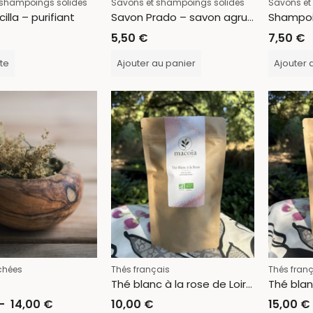
 shampoings solides
Savons et shampoings solides
Savons et
illa – purifiant
Savon Prado – savon agrumes et ylang ylang
5,50
€
7,50
€
ite
Ajouter au panier
Ajouter 
chées
Thés français
Thés fran
Thé blanc à la rose de Loire-Atlantique
–
14,00
€
10,00
€
15,00
€