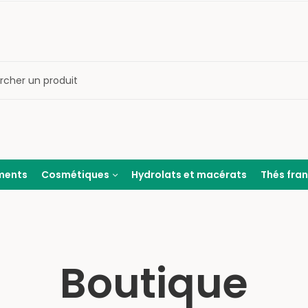
ments
Cosmétiques
Hydrolats et macérats
Thés fra
Boutique