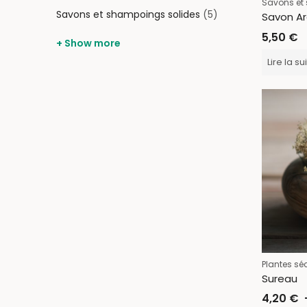
Savons et
Savons et shampoings solides
(5)
Savon Arc
5,50
€
+ Show more
Lire la su
Plantes sé
Sureau
4,20
€