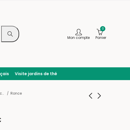
0
Mon compte
Panier
nçais
Visite jardins de thé
Plantes séchées
Ronce
Romarin
Sarriette
€
4,20
4,20
€
–
€
14,00
–
14,00
€
€