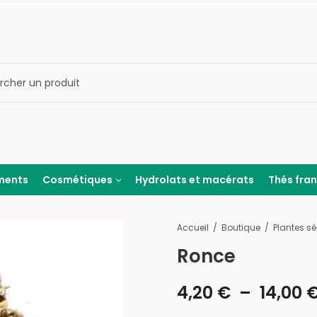
ments
Cosmétiques
Hydrolats et macérats
Thés fra
Accueil
Boutique
Ronce
4,20
€
–
14,00