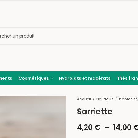
ments
Cosmétiques
Hydrolats et macérats
Thés fra
Accueil
Boutique
Sarriette
4,20
€
–
14,00