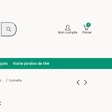
0
Mon compte
Panier
nçais
Visite jardins de thé
Plantes séchées
Sarriette
Ronce
Sureau
€
4,20
4,20
€
–
€
14,00
–
14,00
€
€