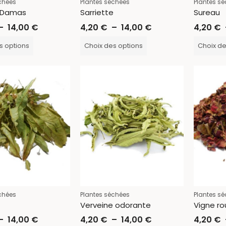
chées
Plantes séchées
Plantes s
 Damas
Sarriette
Sureau
–
14,00
€
4,20
€
–
14,00
€
4,20
€
s options
Choix des options
Choix de
chées
Plantes séchées
Plantes s
Verveine odorante
Vigne r
–
14,00
€
4,20
€
–
14,00
€
4,20
€