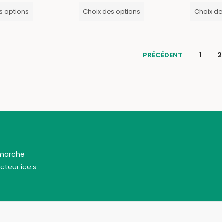
s options
Choix des options
Choix de
PRÉCÉDENT
1
2
émarche
cteur.ice.s