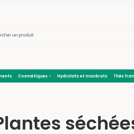
ments
Cosmétiques
Hydrolats et macérats
Thés fra
Plantes séchée